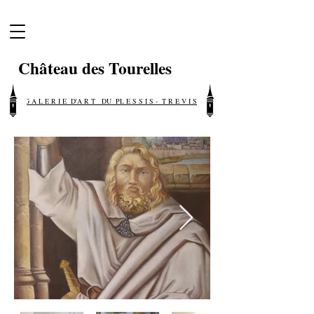
Château des Tourelles
G A L E R I E D'A R T DU PL E S S I S - T R E V I S E