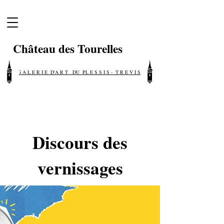
Château des Tourelles
G A L E R I E D'A R T DU PL E S S I S - T R E V I S E
Discours des
vernissages