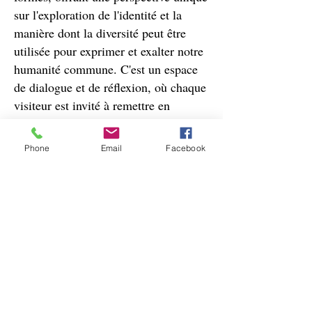
sur l'exploration de l'identité et la
manière dont la diversité peut être
utilisée pour exprimer et exalter notre
humanité commune. C'est un espace
de dialogue et de réflexion, où chaque
visiteur est invité à remettre en
question ses propres perceptions, à
déconstruire les préjugés et à
Phone
Email
Facebook
embrasser la richesse des histoires qui
tissent la trame de notre société.
Nous vous convions à plonger dans
cette expérience artistique immersive
qui transcende les frontières
culturelles et éveille les consciences.
"Noir, mais avant tout humain" est
une invitation à célébrer ensemble la