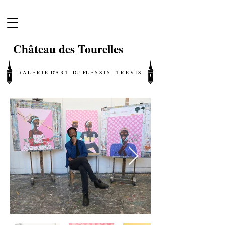
Château des Tourelles
G A L E R I E D'A R T DU PL E S S I S - T R E V I S E