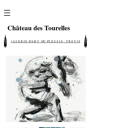
Château des Tourelles
G A L E R I E D'A R T DU PL E S S I S - T R E V I S E