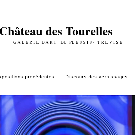
Château des Tourelles
G A L E R I E D'A R T DU PL E S S I S - T R E V I S E
xpositions précédentes
Discours des vernissages