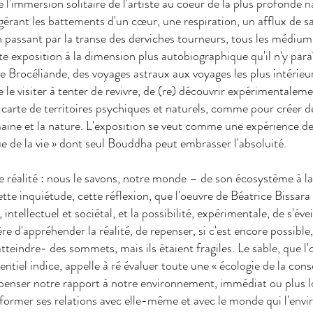
 l'immersion solitaire de l'artiste au coeur de la plus profonde
ggérant les battements d'un cœur, une respiration, un afflux de s
n passant par la transe des derviches tourneurs, tous les médium
e exposition à la dimension plus autobiographique qu'il n'y paraî
Brocéliande, des voyages astraux aux voyages les plus intérieurs, i
e le visiter à tenter de revivre, de (re) découvrir expérimentaleme
a carte de territoires psychiques et naturels, comme pour créer d
ine et la nature. L'exposition se veut comme une expérience de t
e de la vie » dont seul Bouddha peut embrasser l'absoluité.
te réalité : nous le savons, notre monde – de son écosystème à la 
ette inquiétude, cette réflexion, que l'oeuvre de Béatrice Bissara 
ntellectuel et sociétal, et la possibilité, expérimentale, de s'éve
e d'appréhender la réalité, de repenser, si c'est encore possible, 
teindre- des sommets, mais ils étaient fragiles. Le sable, que l'
ssentiel indice, appelle à ré évaluer toute une « écologie de la cons
penser notre rapport à notre environnement, immédiat ou plus l
former ses relations avec elle-même et avec le monde qui l'envir