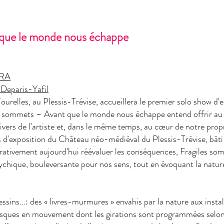
 que le monde nous échappe
ARA
 Deparis-Yafil
relles, au Plessis-Trévise, accueillera le premier solo show d'en
es sommets – Avant que le monde nous échappe entend offrir au v
nivers de l'artiste et, dans le même temps, au cœur de notre pro
s d'exposition du Château néo-médiéval du Plessis-Trévise, bâti 
rativement aujourd'hui réévaluer les conséquences, Fragiles so
ychique, bouleversante pour nos sens, tout en évoquant la nature
essins...: des « livres-murmures » envahis par la nature aux insta
sques en mouvement dont les girations sont programmées selon 