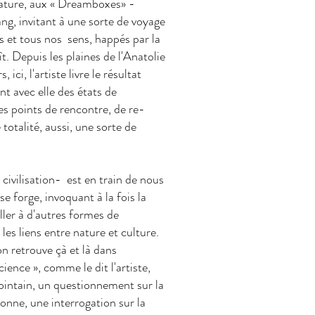
 nature, aux « Dreamboxes» -
ang, invitant à une sorte de voyage
s et tous nos sens, happés par la
t. Depuis les plaines de l'Anatolie
ci, l'artiste livre le résultat
nt avec elle des états de
es points de rencontre, de re-
otalité, aussi, une sorte de
civilisation- est en train de nous
se forge, invoquant à la fois la
iller à d'autres formes de
les liens entre nature et culture.
on retrouve çà et là dans
cience », comme le dit l'artiste,
ointain, un questionnement sur la
onne, une interrogation sur la